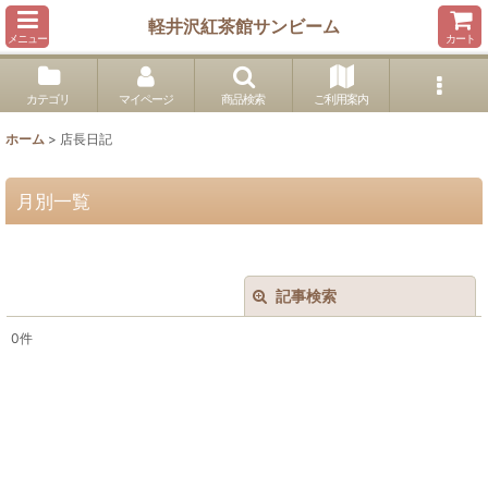
軽井沢紅茶館サンビーム
メニュー
カート
カテゴリ
マイページ
商品検索
ご利用案内
ホーム
>
店長日記
月別一覧
記事検索
閉じる
0
件
キーワード
:
カテゴリ
:
絞り込む