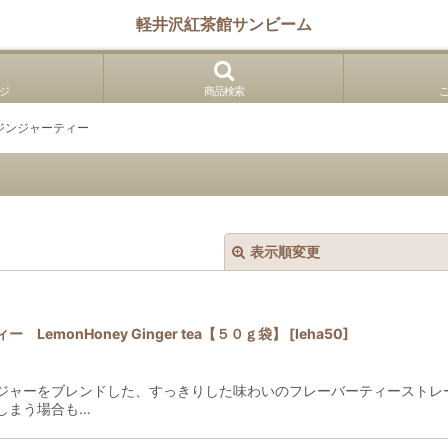
軽井沢紅茶館サンビーム
ジ
商品検索
ジンジャーティー
表示順変更
emonHoney Ginger tea【５０ｇ袋】
[
leha50
]
ジャーをブレンドした、すっきりした味わいのフレーバーティーストレ
しまう場合も…
絞り込む