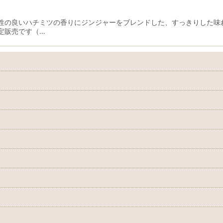
性の良いハチミツの香りにジンジャーをブレンドした、すっきりした味
定販売です（…