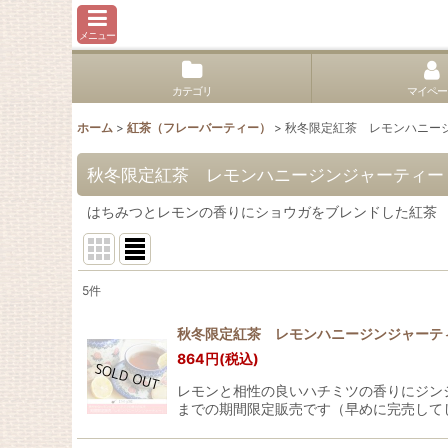
メニュー
カテゴリ
マイペー
ホーム
>
紅茶（フレーバーティー）
>
秋冬限定紅茶 レモンハニー
秋冬限定紅茶 レモンハニージンジャーティー
はちみつとレモンの香りにショウガをブレンドした紅茶
5
件
表示数
:
秋冬限定紅茶 レモンハニージンジャーティー L
864
円
(税込)
並び順
:
レモンと相性の良いハチミツの香りにジン
までの期間限定販売です（早めに完売して