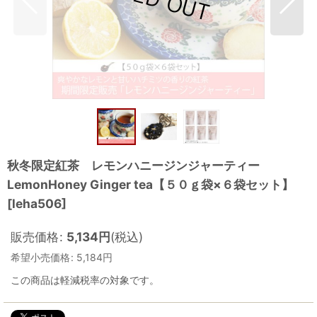
秋冬限定紅茶 レモンハニージンジャーティー
LemonHoney Ginger tea【５０ｇ袋×６袋セット】
[
leha506
]
販売価格
:
5,134
円
(税込)
希望小売価格
:
5,184
円
この商品は軽減税率の対象です。