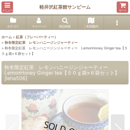
軽井沢紅茶館サンビーム
メニュー
カート
カテゴリ
マイページ
商品検索
ご利用案内
ホーム
>
紅茶（フレーバーティー）
>
秋冬限定紅茶 レモンハニージンジャーティー
>
秋冬限定紅茶 レモンハニージンジャーティー LemonHoney Ginger tea【５
０ｇ袋×６袋セット】
秋冬限定紅茶 レモンハニージンジャーティー
LemonHoney Ginger tea【５０ｇ袋×６袋セット】
[
leha506
]