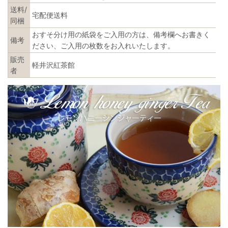
送料/
宅配便送料
同梱
おすそ分け用の紙袋をご入用の方は、備考欄へお書きく
備考
ださい、ご入用の枚数をお入れいたします。
販売
軽井沢紅茶館
者