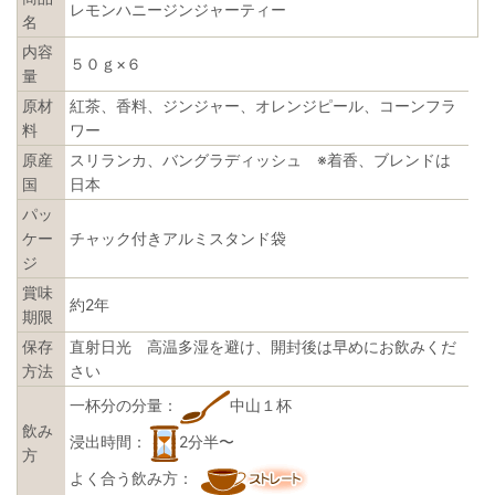
レモンハニージンジャーティー
名
内容
５０ｇ×６
量
原材
紅茶、香料、ジンジャー、オレンジピール、コーンフラ
料
ワー
原産
スリランカ、バングラディッシュ ※着香、ブレンドは
国
日本
パッ
ケー
チャック付きアルミスタンド袋
ジ
賞味
約2年
期限
保存
直射日光 高温多湿を避け、開封後は早めにお飲みくだ
方法
さい
一杯分の分量：
中山１杯
飲み
浸出時間：
2分半〜
方
よく合う飲み方：