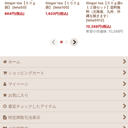
Ginger tea【５０ｇ
Ginger tea【１００ｇ
Ginger tea【５０ｇ袋×
袋】
[
leha50
]
袋】
[
leha100
]
１２袋セット】送料無
料（北海道、九州、沖
864
円
(税込)
1,620
円
(税込)
縄を除きます）
[
leha5012
]
10,268
円
(税込)
希望小売価格
:
10,368
円
ホーム
ショッピングカート
マイページ
お気に入り
最近チェックしたアイテム
特定商取引法表示