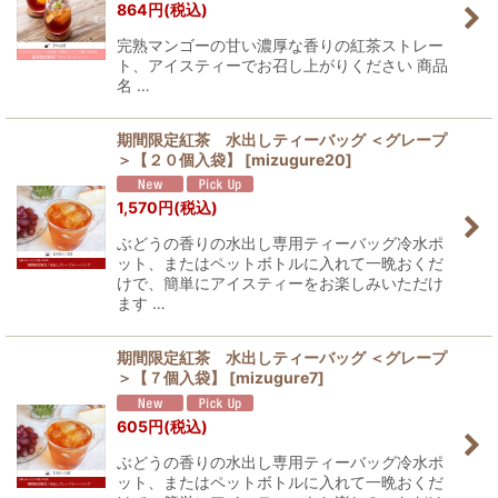
864
円
(税込)
完熟マンゴーの甘い濃厚な香りの紅茶ストレー
ト、アイスティーでお召し上がりください 商品
名 …
期間限定紅茶 水出しティーバッグ ＜グレープ
＞【２０個入袋】
[
mizugure20
]
1,570
円
(税込)
ぶどうの香りの水出し専用ティーバッグ冷水ポ
ット、またはペットボトルに入れて一晩おくだ
けで、簡単にアイスティーをお楽しみいただけ
ます …
期間限定紅茶 水出しティーバッグ ＜グレープ
＞【７個入袋】
[
mizugure7
]
605
円
(税込)
ぶどうの香りの水出し専用ティーバッグ冷水ポ
ット、またはペットボトルに入れて一晩おくだ