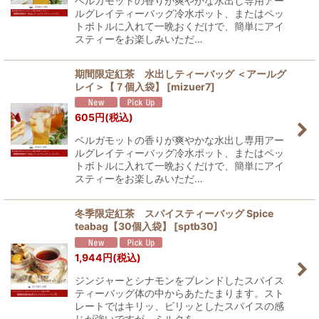
ベルガモットの香りが爽やかな水出し専用アー
ルグレイティーバッグ冷水ポット、またはペッ
トボトルに入れて一晩おくだけで、簡単にアイ
スティーをお楽しみいただ…
期間限定紅茶 水出しティーバッグ ＜アールグ
レイ＞【７個入袋】
[
mizuer7
]
605
円
(税込)
ベルガモットの香りが爽やかな水出し専用アー
ルグレイティーバッグ冷水ポット、またはペッ
トボトルに入れて一晩おくだけで、簡単にアイ
スティーをお楽しみいただ…
冬季限定紅茶 スパイスティーバッグ Spice
teabag【30個入袋】
[
sptb30
]
1,944
円
(税込)
ジンジャーとシナモンをブレンドしたスパイス
ティーバッグ体の中からあたたまります。スト
レートではキリッ、ピリッとしたスパイスの感
じが強いですが、ミルクを…