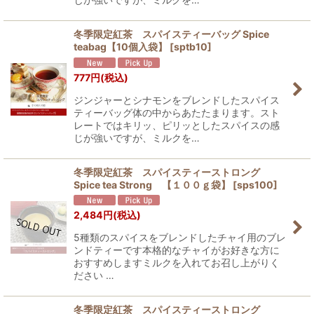
冬季限定紅茶 スパイスティーバッグ Spice
teabag【10個入袋】
[
sptb10
]
777
円
(税込)
ジンジャーとシナモンをブレンドしたスパイス
ティーバッグ体の中からあたたまります。スト
レートではキリッ、ピリッとしたスパイスの感
じが強いですが、ミルクを…
冬季限定紅茶 スパイスティーストロング
Spice tea Strong 【１００ｇ袋】
[
sps100
]
2,484
円
(税込)
5種類のスパイスをブレンドしたチャイ用のブレ
ンドティーです本格的なチャイがお好きな方に
おすすめしますミルクを入れてお召し上がりく
ださい …
冬季限定紅茶 スパイスティーストロング