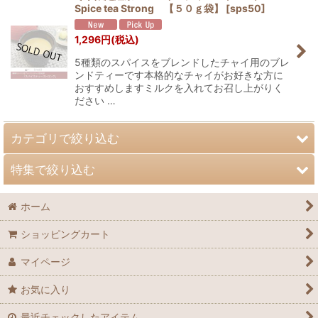
Spice tea Strong 【５０ｇ袋】
[
sps50
]
1,296
円
(税込)
5種類のスパイスをブレンドしたチャイ用のブレ
ンドティーです本格的なチャイがお好きな方に
おすすめしますミルクを入れてお召し上がりく
ださい …
カテゴリで絞り込む
特集で絞り込む
紅茶（リーフティー）
ホーム
紅茶（フレーバーティー）
水出しティーバッグ
ショッピングカート
紅茶（ティーバッグ）
季節限定紅茶
マイページ
デカフェ紅茶
お気に入り
ハーブティー
最近チェックしたアイテム