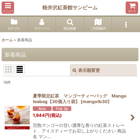
軽井沢紅茶館サンビーム
メニュー
カート
カテゴリ
マイページ
商品検索
ご利用案内
ホーム
>
新着商品
新着商品
表示順変更
閉じる
18
件
表示数
:
夏季限定紅茶 マンゴーティーバッグ Mango
teabag【30個入り袋】
[
mangotb30
]
並び順
:
1,944
円
(税込)
絞り込む
完熟マンゴーの甘い濃厚な香りの紅茶ストレー
ト、アイスティーでお召し上がりください 商品
名 マン…