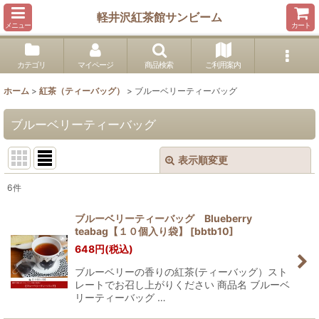
軽井沢紅茶館サンビーム
メニュー
カート
カテゴリ
マイページ
商品検索
ご利用案内
ホーム
>
紅茶（ティーバッグ）
>
ブルーベリーティーバッグ
ブルーベリーティーバッグ
表示順変更
閉じる
6
件
表示数
:
ブルーベリーティーバッグ Blueberry
teabag【１０個入り袋】
[
bbtb10
]
並び順
:
648
円
(税込)
ブルーベリーの香りの紅茶(ティーバッグ）スト
絞り込む
レートでお召し上がりください 商品名 ブルーベ
リーティーバッグ …