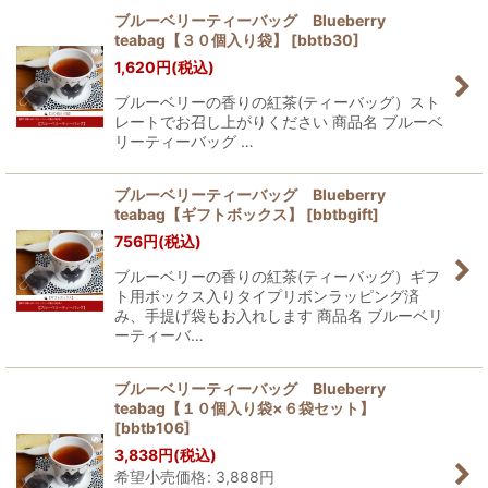
ブルーベリーティーバッグ Blueberry
teabag【３０個入り袋】
[
bbtb30
]
1,620
円
(税込)
ブルーベリーの香りの紅茶(ティーバッグ）スト
レートでお召し上がりください 商品名 ブルーベ
リーティーバッグ …
ブルーベリーティーバッグ Blueberry
teabag【ギフトボックス】
[
bbtbgift
]
756
円
(税込)
ブルーベリーの香りの紅茶(ティーバッグ）ギフ
ト用ボックス入りタイプリボンラッピング済
み、手提げ袋もお入れします 商品名 ブルーベリ
ーティーバ…
ブルーベリーティーバッグ Blueberry
teabag【１０個入り袋×６袋セット】
[
bbtb106
]
3,838
円
(税込)
希望小売価格
:
3,888
円