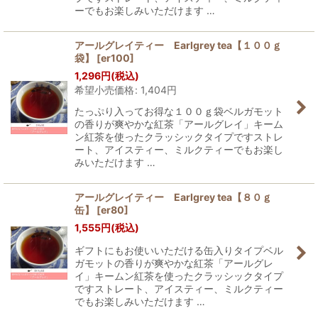
ーでもお楽しみいただけます …
アールグレイティー Earlgrey tea【１００ｇ
袋】
[
er100
]
1,296
円
(税込)
希望小売価格
:
1,404
円
たっぷり入ってお得な１００ｇ袋ベルガモット
の香りが爽やかな紅茶「アールグレイ」キーム
ン紅茶を使ったクラッシックタイプですストレ
ート、アイスティー、ミルクティーでもお楽し
みいただけます …
アールグレイティー Earlgrey tea【８０ｇ
缶】
[
er80
]
1,555
円
(税込)
ギフトにもお使いいただける缶入りタイプベル
ガモットの香りが爽やかな紅茶「アールグレ
イ」キームン紅茶を使ったクラッシックタイプ
ですストレート、アイスティー、ミルクティー
でもお楽しみいただけます …