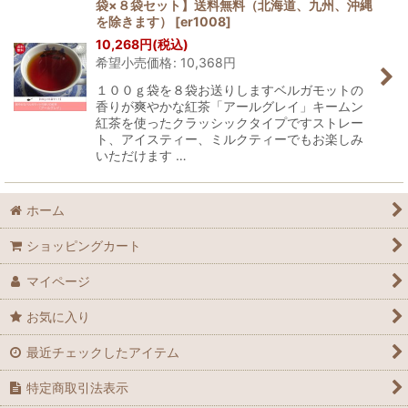
袋×８袋セット】送料無料（北海道、九州、沖縄
を除きます）
[
er1008
]
10,268
円
(税込)
希望小売価格
:
10,368
円
１００ｇ袋を８袋お送りしますベルガモットの
香りが爽やかな紅茶「アールグレイ」キームン
紅茶を使ったクラッシックタイプですストレー
ト、アイスティー、ミルクティーでもお楽しみ
いただけます …
ホーム
ショッピングカート
マイページ
お気に入り
最近チェックしたアイテム
特定商取引法表示