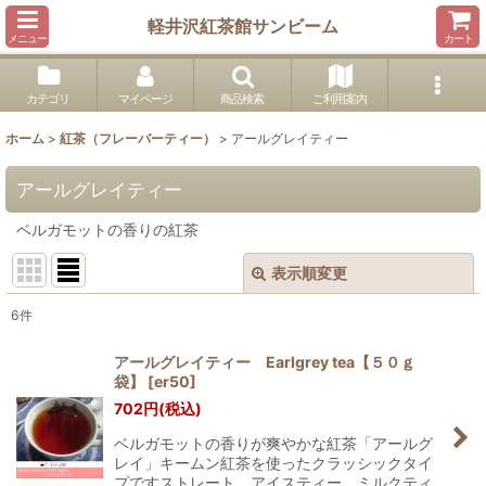
軽井沢紅茶館サンビーム
メニュー
カート
カテゴリ
マイページ
商品検索
ご利用案内
ホーム
>
紅茶（フレーバーティー）
>
アールグレイティー
アールグレイティー
ベルガモットの香りの紅茶
表示順変更
閉じる
6
件
表示数
:
アールグレイティー Earlgrey tea【５０ｇ
袋】
[
er50
]
並び順
:
702
円
(税込)
ベルガモットの香りが爽やかな紅茶「アールグ
絞り込む
レイ」キームン紅茶を使ったクラッシックタイ
プですストレート、アイスティー、ミルクティ