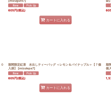
[
mizugure7
]
袋
605
円
(税込)
60
カートに入れる
２０
期間限定紅茶 水出しティーバッグ ＜レモン＆パイナップル＞【７個
期
入袋】
[
mizulepa7
]
個
605
円
(税込)
1,5
カートに入れる