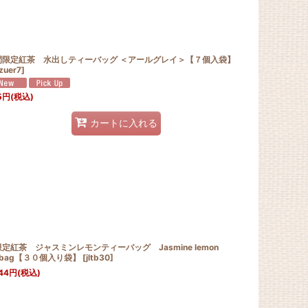
間限定紅茶 水出しティーバッグ ＜アールグレイ＞【７個入袋】
zuer7
]
5
円
(税込)
カートに入れる
定紅茶 ジャスミンレモンティーバッグ Jasmine lemon
abag【３０個入り袋】
[
jltb30
]
44
円
(税込)