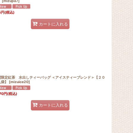
】
[
mizupa7
]
5
円
(税込)
カートに入れる
間限定紅茶 水出しティーバッグ ＜アイスティーブレンド＞【２０
入袋】
[
mizuice20
]
70
円
(税込)
カートに入れる