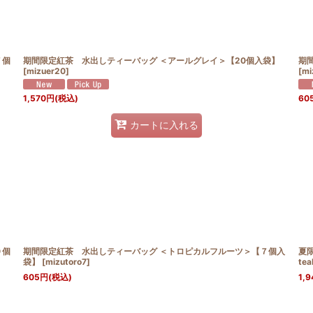
７個
期間限定紅茶 水出しティーバッグ ＜アールグレイ＞【20個入袋】
期
[
mizuer20
]
[
mi
1,570
円
(税込)
60
カートに入れる
０個
期間限定紅茶 水出しティーバッグ ＜トロピカルフルーツ＞【７個入
夏限
袋】
[
mizutoro7
]
te
605
円
(税込)
1,9