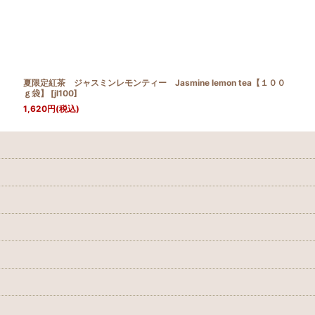
夏限定紅茶 ジャスミンレモンティー Jasmine lemon tea【１００
ｇ袋】
[
jl100
]
1,620
円
(税込)