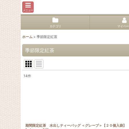
メニュー
カテゴリ
マイペー
ホーム
>
季節限定紅茶
季節限定紅茶
14
件
表示数
:
並び順
:
期間限定紅茶 水出しティーバッグ ＜グレープ＞【２０個入袋】