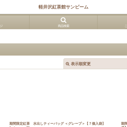
軽井沢紅茶館サンビーム
ジ
商品検索
表示順変更
絞り込む
期間限定紅茶 水出しティーバッグ ＜グレープ＞【７個入袋】
期