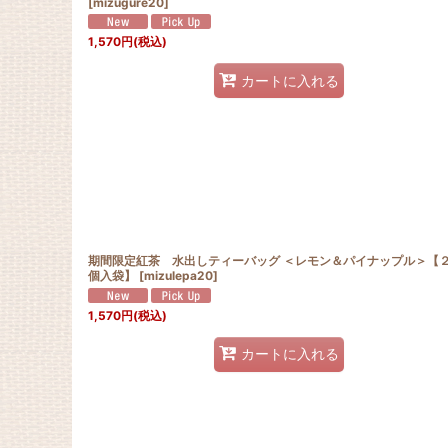
[
mizugure20
]
1,570
円
(税込)
カートに入れる
期間限定紅茶 水出しティーバッグ ＜レモン＆パイナップル＞【
個入袋】
[
mizulepa20
]
1,570
円
(税込)
カートに入れる