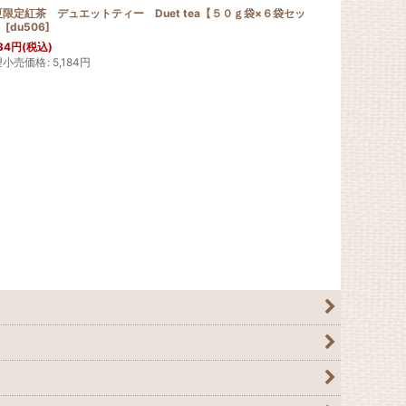
限定紅茶 デュエットティー Duet tea【５０ｇ袋×６袋セッ
】
[
du506
]
34
円
(税込)
望小売価格
:
5,184
円