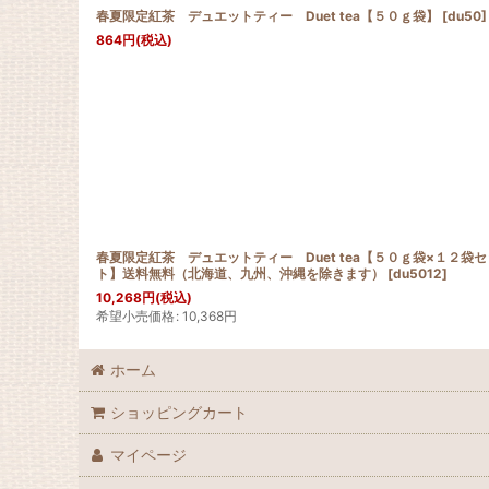
春夏限定紅茶 デュエットティー Duet tea【５０ｇ袋】
[
du50
]
864
円
(税込)
春夏限定紅茶 デュエットティー Duet tea【５０ｇ袋×１２袋セ
ト】送料無料（北海道、九州、沖縄を除きます）
[
du5012
]
10,268
円
(税込)
希望小売価格
:
10,368
円
ホーム
ショッピングカート
マイページ