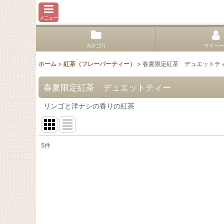
メニュー
カテゴリ
マイペー
ホーム
>
紅茶（フレーバーティー）
>
春夏限定紅茶 デュエットテ
春夏限定紅茶 デュエットティー
リンゴと洋ナシの香りの紅茶
5
件
表示数
:
並び順
: