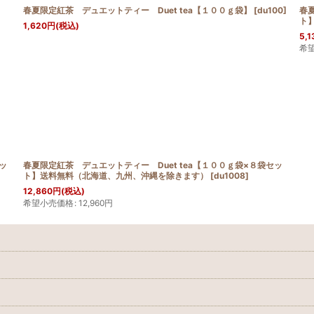
春夏限定紅茶 デュエットティー Duet tea【１００ｇ袋】
[
du100
]
春夏
ト
1,620
円
(税込)
5,1
希
ッ
春夏限定紅茶 デュエットティー Duet tea【１００ｇ袋×８袋セッ
ト】送料無料（北海道、九州、沖縄を除きます）
[
du1008
]
12,860
円
(税込)
希望小売価格
:
12,960
円