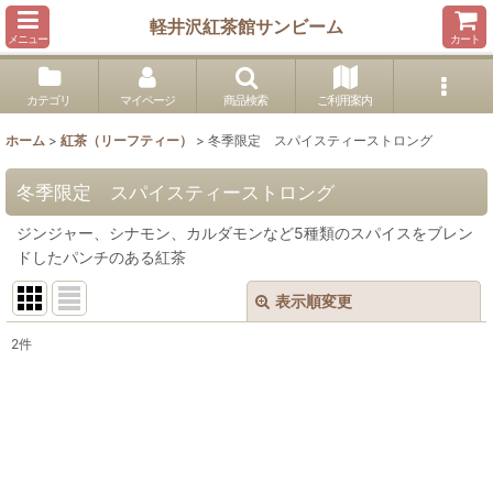
軽井沢紅茶館サンビーム
メニュー
カート
カテゴリ
マイページ
商品検索
ご利用案内
ホーム
>
紅茶（リーフティー）
>
冬季限定 スパイスティーストロング
冬季限定 スパイスティーストロング
ジンジャー、シナモン、カルダモンなど5種類のスパイスをブレン
ドしたパンチのある紅茶
表示順変更
閉じる
2
件
表示数
:
並び順
:
絞り込む