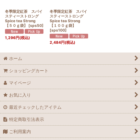
冬季限定紅茶 スパイ
冬季限定紅茶 スパイ
スティーストロング
スティーストロング
Spice tea Strong
Spice tea Strong
【５０ｇ袋】
[
sps50
]
【１００ｇ袋】
[
sps100
]
1,296
円
(税込)
2,484
円
(税込)
ホーム
ショッピングカート
マイページ
お気に入り
最近チェックしたアイテム
特定商取引法表示
ご利用案内