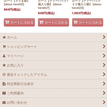
ルーツ【５０ｇ袋】
ルーツ【ティーバッグ7
ルーツ【ティーバッグ
[
deca-toro50
]
個入り袋】
[
deca-
２０個入り袋】
[
deca-
torotb7
]
torot20
]
864
円
(税込)
648
円
(税込)
1,663
円
(税込)
カートに入れる
カートに入れる
カートに入れる
ホーム
ショッピングカート
マイページ
お気に入り
最近チェックしたアイテム
特定商取引法表示
ご利用案内
お問い合わせ