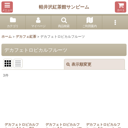
軽井沢紅茶館サンビーム
メニュー
カート
カテゴリ
マイページ
商品検索
ご利用案内
ホーム
>
デカフェ紅茶
>
デカフェトロピカルフルーツ
デカフェトロピカルフルーツ
表示順変更
閉じる
3
件
表示数
:
並び順
:
絞り込む
デカフェトロピカルフ
デカフェトロピカルフ
デカフェトロピカルフ