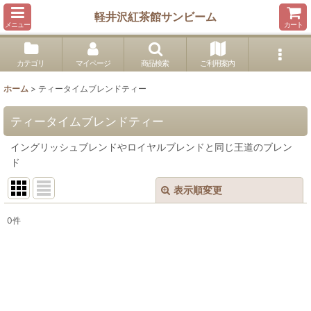
軽井沢紅茶館サンビーム
メニュー
カート
カテゴリ
マイページ
商品検索
ご利用案内
ホーム
>
ティータイムブレンドティー
ティータイムブレンドティー
イングリッシュブレンドやロイヤルブレンドと同じ王道のブレン
ド
表示順変更
閉じる
0
件
表示数
:
並び順
:
絞り込む