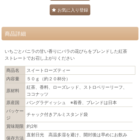
お気に入り登録
商品詳細
いちごとバニラの甘い香りにバラの花びらをブレンドした紅茶
ストレートでお召し上がりください
商品名
スイートローズティー
内容量
５０ｇ（約２０杯分）
紅茶、香料、ローズレッド、ストロベリーリーフ、
原材料
ココナッツ
原産国
バングラディッシュ ※着香、ブレンドは日本
パッケー
チャック付きアルミスタンド袋
ジ
賞味期限
約2年
直射日光 高温多湿を避け、開封後は早めにお飲み
保存方法