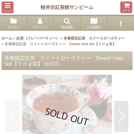
軽井沢紅茶館サンビーム
メニュー
カート
カテゴリ
マイページ
商品検索
ご利用案内
ホーム
>
紅茶（フレーバーティー）
>
冬春限定紅茶 スイートローズティー
>
冬春限定紅茶 スイートローズティー Sweet rose tea【５０ｇ袋】
冬春限定紅茶 スイートローズティー Sweet rose
tea【５０ｇ袋】
[
sr50
]