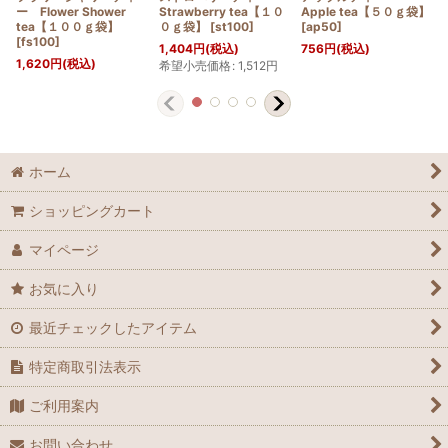
ー Flower Shower
Strawberry tea【１０
Apple tea【５０ｇ袋】
tea【１００ｇ袋】
０ｇ袋】
[
st100
]
[
ap50
]
[
fs100
]
1,404
円
(税込)
756
円
(税込)
1,620
円
(税込)
希望小売価格
:
1,512
円
ホーム
ショッピングカート
マイページ
お気に入り
最近チェックしたアイテム
特定商取引法表示
ご利用案内
お問い合わせ