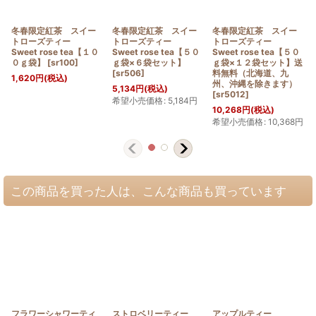
冬春限定紅茶 スイー
冬春限定紅茶 スイー
冬春限定紅茶 スイー
トローズティー
トローズティー
トローズティー
Sweet rose tea【１０
Sweet rose tea【５０
Sweet rose tea【５０
０ｇ袋】
[
sr100
]
ｇ袋×６袋セット】
ｇ袋×１２袋セット】送
[
sr506
]
料無料（北海道、九
1,620
円
(税込)
州、沖縄を除きます）
5,134
円
(税込)
[
sr5012
]
希望小売価格
:
5,184
円
10,268
円
(税込)
希望小売価格
:
10,368
円
この商品を買った人は、こんな商品も買っています
フラワーシャワーティ
ストロベリーティー
アップルティー