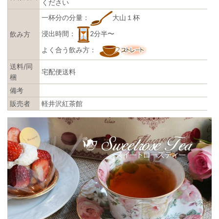
ください
一杯分の分量：
大山１杯
浸出時間：
2分半〜
飲み方
よく合う飲み方：
送料/同
宅配便送料
梱
備考
販売者
軽井沢紅茶館