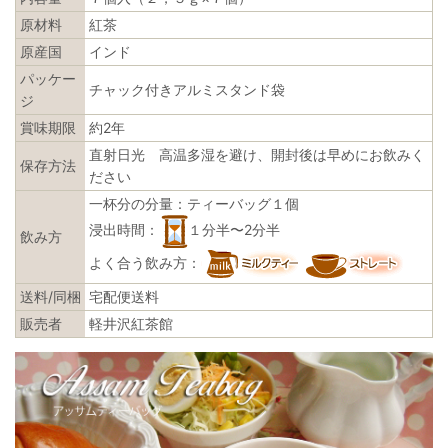
原材料
紅茶
原産国
インド
パッケー
チャック付きアルミスタンド袋
ジ
賞味期限
約2年
直射日光 高温多湿を避け、開封後は早めにお飲みく
保存方法
ださい
一杯分の分量：ティーバッグ１個
浸出時間：
１分半〜2分半
飲み方
よく合う飲み方：
送料/同梱
宅配便送料
販売者
軽井沢紅茶館