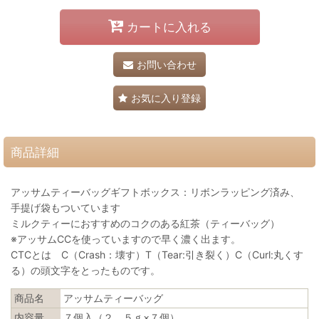
カートに入れる
お問い合わせ
お気に入り登録
商品詳細
アッサムティーバッグギフトボックス：リボンラッピング済み、
手提げ袋もついています
ミルクティーにおすすめのコクのある紅茶（ティーバッグ）
※アッサムCCを使っていますので早く濃く出ます。
CTCとは C（Crash：壊す）T（Tear:引き裂く）C（Curl:丸くす
る）の頭文字をとったものです。
商品名
アッサムティーバッグ
内容量
７個入（２，５ｇ×７個）