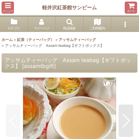
軽井沢紅茶館サンビーム
メニュー
カート
カテゴリ
マイページ
商品検索
ご利用案内
ホーム
>
紅茶（ティーバッグ）
>
アッサムティーバッグ
>
アッサムティーバッグ Assam teabag【ギフトボックス】
アッサムティーバッグ Assam teabag【ギフトボッ
クス】
[
assamtbgift
]