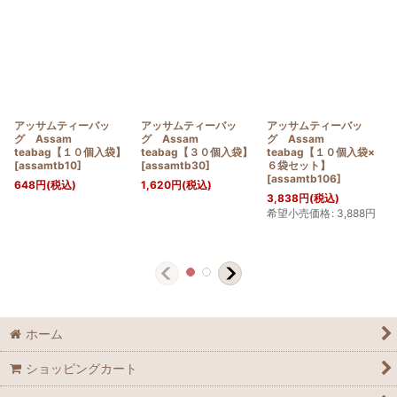
アッサムティーバッ
アッサムティーバッ
アッサムティーバッ
グ Assam
グ Assam
グ Assam
teabag【１０個入袋】
teabag【３０個入袋】
teabag【１０個入袋×
[
assamtb10
]
[
assamtb30
]
６袋セット】
[
assamtb106
]
648
円
(税込)
1,620
円
(税込)
3,838
円
(税込)
希望小売価格
:
3,888
円
ホーム
ショッピングカート