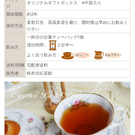
オリジナルギフトボックス ※中袋入り
ジ
賞味期限
約2年
直射日光 高温多湿を避け、開封後は早めにお飲みく
保存方法
ださい
一杯分の分量ティーバッグ1個
浸出時間：
２分半〜
飲み方
よく合う飲み方：
送料/同梱
宅配便送料
販売者
軽井沢紅茶館