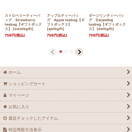
ストロベリーティーバ
アップルティーバッ
ダージリンティーバッ
ッグ Strawberry
グ Apple teabag【ギ
グ Darjeeling
teabag【ギフトボック
フトボックス】
teabag【ギフトボック
ス】
[
sutotbgift
]
[
aptbgift
]
ス】
[
datbgift
]
756
円
(税込)
756
円
(税込)
756
円
(税込)
ホーム
ショッピングカート
マイページ
お気に入り
最近チェックしたアイテム
特定商取引法表示