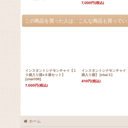
7,000
円
(税込)
この商品を買った人は、こんな商品も買ってい
インスタントシナモンチャイ【１
インスタントシナモンチャイ
０袋入り袋×６袋セット】
袋入り袋】
[
chai３
]
[
chai106
]
410
円
(税込)
7,000
円
(税込)
ホーム