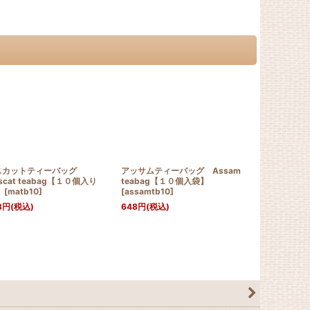
スカットティーバッグ
アッサムティーバッグ Assam
アッサムティー
scat teabag【１０個入り
teabag【１０個入袋】
teabag【
】
[
matb10
]
[
assamtb10
]
[
assamtb30
8
円
(税込)
648
円
(税込)
1,620
円
(税込