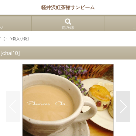
軽井沢紅茶館サンビーム
ジ
商品検索
イ【１０袋入り袋】
[
chai10
]