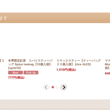
ます
【３
冬季限定紅茶 スパイスティーバ
リラックスティー【ティーバッグ
マ
ッグ Spice teabag【10個入袋】
２０個入袋】
[
rira-tb20
]
Mu
[
sptb10
]
袋
1,570
円
(税込)
64
777
円
(税込)