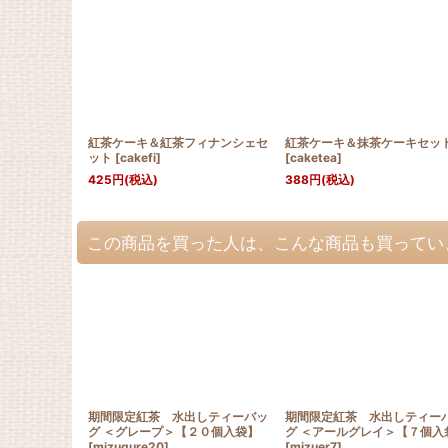
紅茶ケーキ＆紅茶フィナンシェセ
紅茶ケーキ＆抹茶ケーキセッ
ット
[
cakefi
]
[
caketea
]
425
円
(税込)
388
円
(税込)
この商品を買った人は、こんな商品も買ってい
期間限定紅茶 水出しティーバッ
期間限定紅茶 水出しティー
グ ＜グレープ＞【２０個入袋】
グ ＜アールグレイ＞【７個入
[
mizugure20
]
[
mizuer7
]