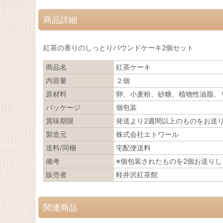
商品詳細
紅茶の香りのしっとりパウンドケーキ2個セット
商品名
紅茶ケーキ
内容量
２個
原材料
卵、小麦粉、砂糖、植物性油脂、
パッケージ
個包装
賞味期限
発送より2週間以上のものをお送
製造元
株式会社エトワール
送料/同梱
宅配便送料
備考
※個包装されたものを2個お送りし
販売者
軽井沢紅茶館
関連商品