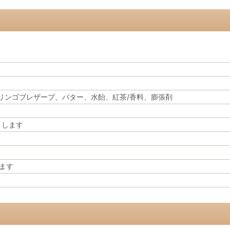
リンゴブレザーブ、バター、水飴、紅茶/香料、膨張剤
りします
ます