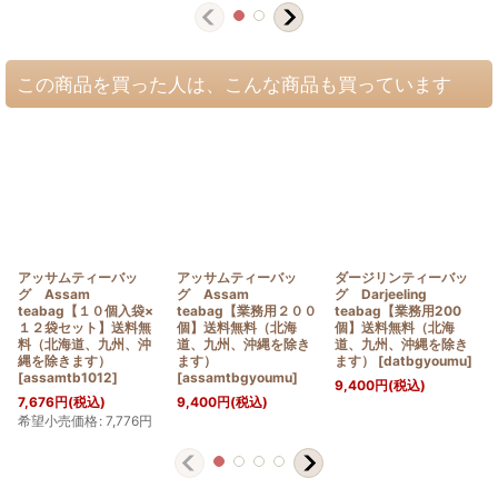
この商品を買った人は、こんな商品も買っています
アッサムティーバッ
アッサムティーバッ
ダージリンティーバッ
グ Assam
グ Assam
グ Darjeeling
teabag【１０個入袋×
teabag【業務用２００
teabag【業務用200
１２袋セット】送料無
個】送料無料（北海
個】送料無料（北海
料（北海道、九州、沖
道、九州、沖縄を除き
道、九州、沖縄を除き
縄を除きます）
ます）
ます）
[
datbgyoumu
]
[
assamtb1012
]
[
assamtbgyoumu
]
9,400
円
(税込)
7,676
円
(税込)
9,400
円
(税込)
希望小売価格
:
7,776
円