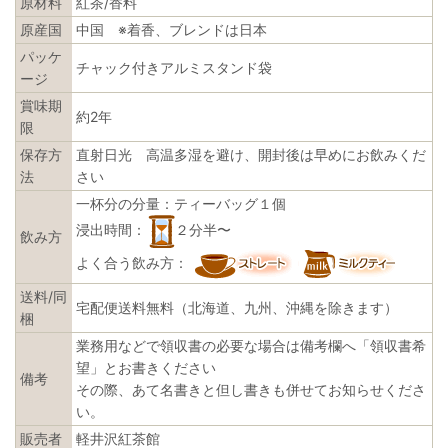
原材料
紅茶/香料
原産国
中国 ※着香、ブレンドは日本
パッケ
チャック付きアルミスタンド袋
ージ
賞味期
約2年
限
保存方
直射日光 高温多湿を避け、開封後は早めにお飲みくだ
法
さい
一杯分の分量：ティーバッグ１個
浸出時間：
２分半〜
飲み方
よく合う飲み方：
送料/同
宅配便送料無料（北海道、九州、沖縄を除きます）
梱
業務用などで領収書の必要な場合は備考欄へ「領収書希
望」とお書きください
備考
その際、あて名書きと但し書きも併せてお知らせくださ
い。
販売者
軽井沢紅茶館