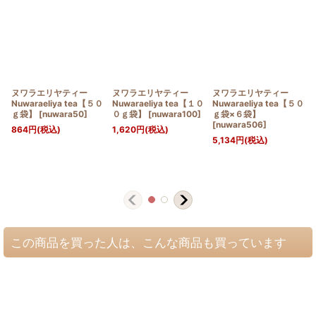
ヌワラエリヤティー
ヌワラエリヤティー
ヌワラエリヤティー
Nuwaraeliya tea【５０
Nuwaraeliya tea【１０
Nuwaraeliya tea【５０
ｇ袋】
[
nuwara50
]
０ｇ袋】
[
nuwara100
]
ｇ袋×６袋】
[
nuwara506
]
864
円
(税込)
1,620
円
(税込)
5,134
円
(税込)
この商品を買った人は、こんな商品も買っています