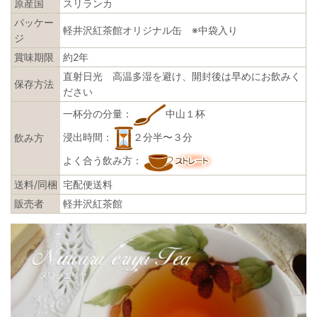
原産国
スリランカ
パッケー
軽井沢紅茶館オリジナル缶 ※中袋入り
ジ
賞味期限
約2年
直射日光 高温多湿を避け、開封後は早めにお飲みく
保存方法
ださい
一杯分の分量：
中山１杯
浸出時間：
２分半〜３分
飲み方
よく合う飲み方：
送料/同梱
宅配便送料
販売者
軽井沢紅茶館