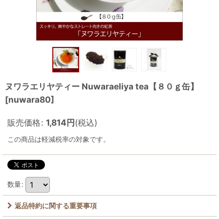
ヌワラエリヤティー Nuwaraeliya tea【８０ｇ缶】
[
nuwara80
]
販売価格
:
1,814
円
(税込)
この商品は軽減税率の対象です。
数量
:
返品特約に関する重要事項