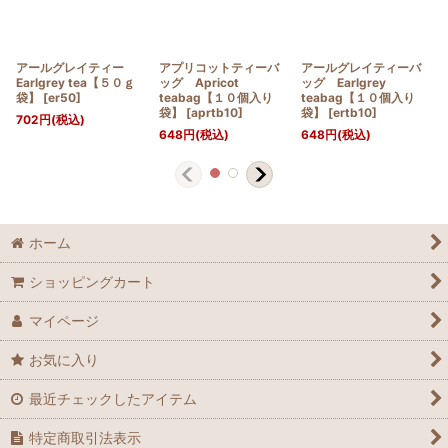
アールグレイティー
アプリコットティーバ
アールグレイティーバ
Earlgrey tea【５０ｇ
ッグ Apricot
ッグ Earlgrey
袋】
[
er50
]
teabag【１０個入り
teabag【１０個入り
袋】
[
aprtb10
]
袋】
[
ertb10
]
702
円
(税込)
648
円
(税込)
648
円
(税込)
ホーム
ショッピングカート
マイページ
お気に入り
最近チェックしたアイテム
特定商取引法表示