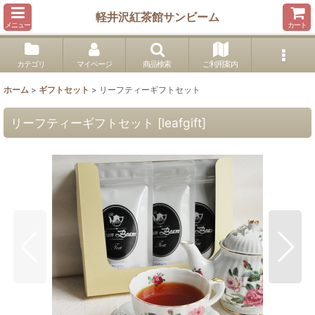
軽井沢紅茶館サンビーム
メニュー
カート
カテゴリ
マイページ
商品検索
ご利用案内
ホーム
>
ギフトセット
>
リーフティーギフトセット
リーフティーギフトセット
[
leafgift
]