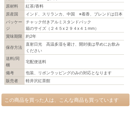
原材料
紅茶/香料
原産国
インド、スリランカ、中国 ※着香、ブレンドは日本
パッケー
チャック付きアルミスタンドパック
ジ
箱のサイズ（２４５x２９４x４１mm）
賞味期限
約2年
直射日光 高温多湿を避け、開封後は早めにお飲み
保存方法
ください
送料/同
宅配便送料
梱
備考
包装、リボンラッピングのみの対応となります
販売者
軽井沢紅茶館
この商品を買った人は、こんな商品も買っています