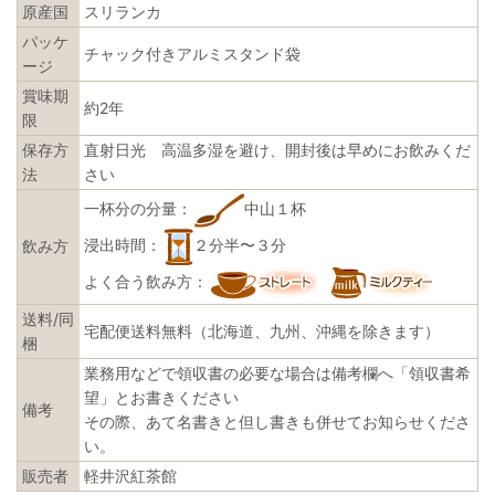
原産国
スリランカ
パッケ
チャック付きアルミスタンド袋
ージ
賞味期
約2年
限
保存方
直射日光 高温多湿を避け、開封後は早めにお飲みくだ
法
さい
一杯分の分量：
中山１杯
浸出時間：
２分半〜３分
飲み方
よく合う飲み方：
送料/同
宅配便送料無料（北海道、九州、沖縄を除きます）
梱
業務用などで領収書の必要な場合は備考欄へ「領収書希
望」とお書きください
備考
その際、あて名書きと但し書きも併せてお知らせくださ
い。
販売者
軽井沢紅茶館