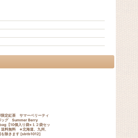
季限定紅茶 サマーベリーティ
ッグ Summer Berry
abag【10個入り袋×１２袋セッ
】送料無料 ※北海道、九州、
縄を除きます
[
sbtb1012
]