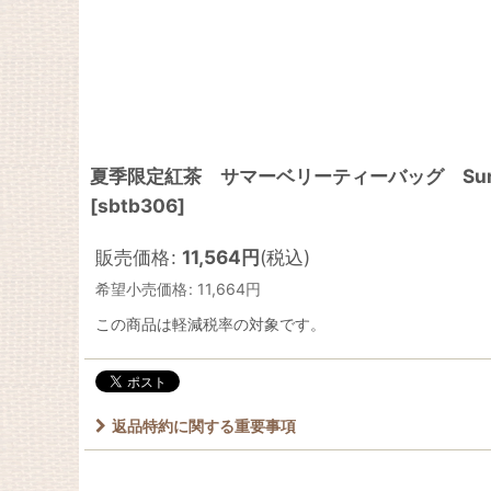
夏季限定紅茶 サマーベリーティーバッグ Summ
[
sbtb306
]
販売価格
:
11,564
円
(税込)
希望小売価格
:
11,664
円
この商品は軽減税率の対象です。
返品特約に関する重要事項