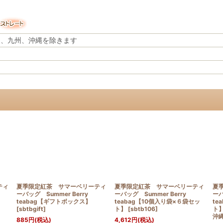
道、九州、沖縄を除きます
ティ
夏季限定紅茶 サマーベリーティ
夏季限定紅茶 サマーベリーティ
夏
ーバッグ Summer Berry
ーバッグ Summer Berry
ーバ
teabag【ギフトボックス】
teabag【10個入り袋×６袋セッ
te
[
sbtbgift
]
ト】
[
sbtb106
]
ト
沖
885
円
(税込)
4,612
円
(税込)