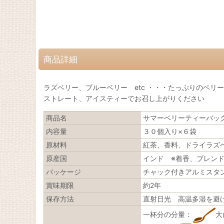
商品詳細
ラズベリー、ブルーベリー etc ・・・たっぷりのベ
ストレート、アイスティーでお召し上がりください
商品名
サマーベリーティーバッ
内容量
３０個入り×６袋
原材料
紅茶、香料、ドライラズ
原産国
インド ※着香、ブレン
パッケージ
チャック付きアルミスタ
賞味期限
約2年
保存方法
直射日光 高温多湿を避
一杯分の分量：
大