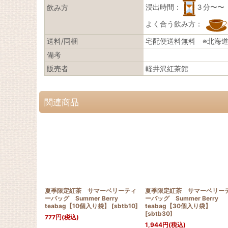
浸出時間：
３分〜〜
飲み方
よく合う飲み方：
送料/同梱
宅配便送料無料 ※北海
備考
販売者
軽井沢紅茶館
関連商品
夏季限定紅茶 サマーベリーティ
夏季限定紅茶 サマーベリー
ーバッグ Summer Berry
ーバッグ Summer Berry
teabag【10個入り袋】
[
sbtb10
]
teabag【30個入り袋】
[
sbtb30
]
777
円
(税込)
1,944
円
(税込)