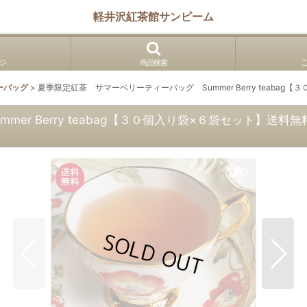
軽井沢紅茶館サンビーム
ジ
商品検索
ーバッグ
>
夏季限定紅茶 サマーベリーティーバッグ Summer Berry teab
er Berry teabag【３０個入り袋×６袋セット】送