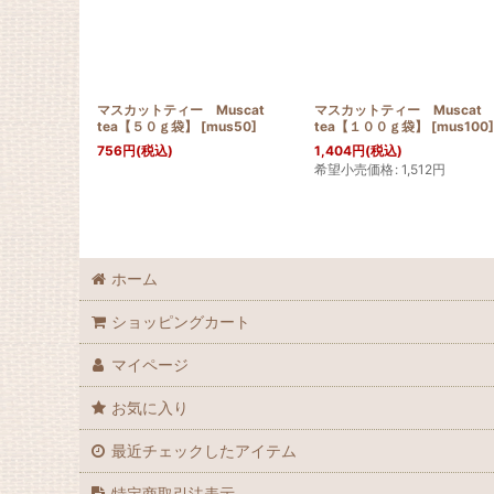
マスカットティー Muscat
マスカットティー Muscat
tea【５０ｇ袋】
[
mus50
]
tea【１００ｇ袋】
[
mus100
]
756
円
(税込)
1,404
円
(税込)
希望小売価格
:
1,512
円
ホーム
ショッピングカート
マイページ
お気に入り
最近チェックしたアイテム
特定商取引法表示