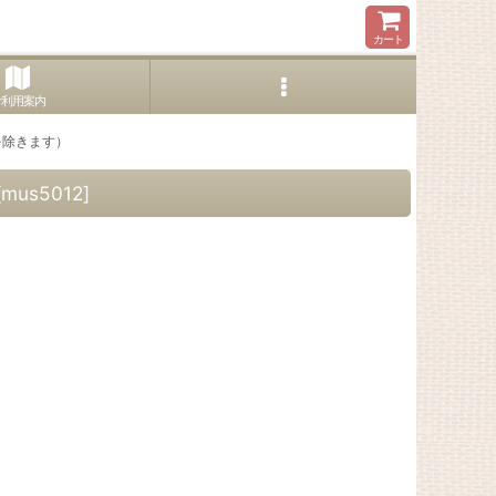
カート
ご利用案内
を除きます）
[
mus5012
]