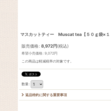
マスカットティー Muscat tea【５０ｇ
販売価格
:
8,972
円
(税込)
希望小売価格
:
9,072
円
この商品は軽減税率の対象です。
数量
:
返品特約に関する重要事項