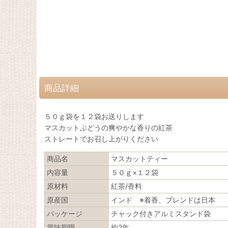
商品詳細
５０ｇ袋を１２袋お送りします
マスカットぶどうの爽やかな香りの紅茶
ストレートでお召し上がりください
商品名
マスカットティー
内容量
５０ｇ×１２袋
原材料
紅茶/香料
原産国
インド ※着香、ブレンドは日本
パッケージ
チャック付きアルミスタンド袋
賞味期限
約2年