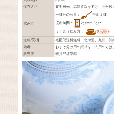
保存方法
直射日光 高温多湿を避け、開封後
一杯分の分量：
中山１杯
浸出時間：
2分半〜3分〜
飲み方
よく合う飲み方：
送料/同梱
宅配便送料無料（北海道、九州、沖
備考
おすそ分け用の紙袋をご入用の方は
販売者
軽井沢紅茶館