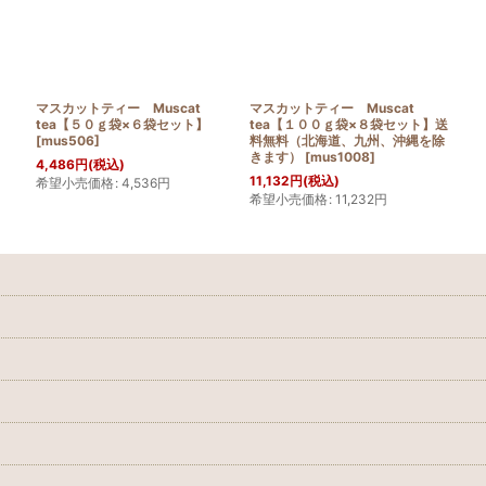
マスカットティー Muscat
マスカットティー Muscat
tea【５０ｇ袋×６袋セット】
tea【１００ｇ袋×８袋セット】送
[
mus506
]
料無料（北海道、九州、沖縄を除
きます）
[
mus1008
]
4,486
円
(税込)
11,132
円
(税込)
希望小売価格
:
4,536
円
希望小売価格
:
11,232
円