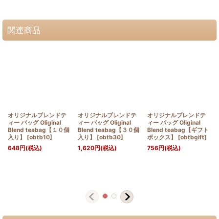
関連商品
オリジナルブレンドテ
オリジナルブレンドテ
オリジナルブレンドテ
ィー バッグ Oliginal
ィー バッグ Oliginal
ィー バッグ Oliginal
Blend teabag【１０個
Blend teabag【３０個
Blend teabag【ギフト
入り】
[
obtb10
]
入り】
[
obtb30
]
ボックス】
[
obtbgift
]
648
円
(税込)
1,620
円
(税込)
756
円
(税込)