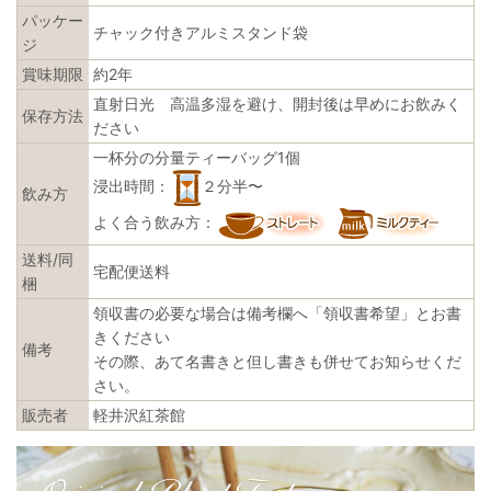
パッケー
チャック付きアルミスタンド袋
ジ
賞味期限
約2年
直射日光 高温多湿を避け、開封後は早めにお飲みく
保存方法
ださい
一杯分の分量ティーバッグ1個
浸出時間：
２分半〜
飲み方
よく合う飲み方：
送料/同
宅配便送料
梱
領収書の必要な場合は備考欄へ「領収書希望」とお書
きください
備考
その際、あて名書きと但し書きも併せてお知らせくだ
さい。
販売者
軽井沢紅茶館