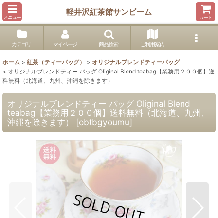
軽井沢紅茶館サンビーム
メニュー
カート
カテゴリ
マイページ
商品検索
ご利用案内
ホーム
>
紅茶（ティーバッグ）
>
オリジナルブレンドティーバッグ
>
オリジナルブレンドティー バッグ Oliginal Blend teabag【業務用２００個】送
料無料（北海道、九州、沖縄を除きます）
オリジナルブレンドティー バッグ Oliginal Blend
teabag【業務用２００個】送料無料（北海道、九州、
沖縄を除きます）
[
obtbgyoumu
]